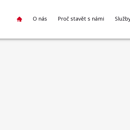
O nás
Proč stavět s námi
Služb
1